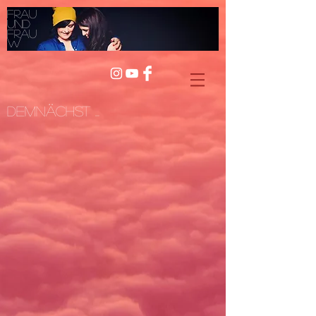
Frau
und
Frau
W
Demnächst ...