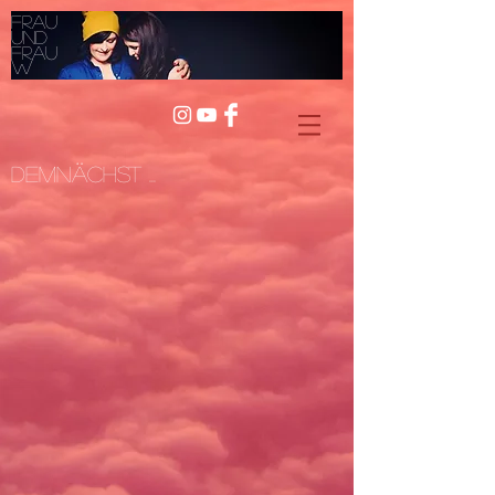
Frau
und
Frau
W
Demnächst ...