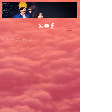
Frau
und
Frau
W
Demnächst ...