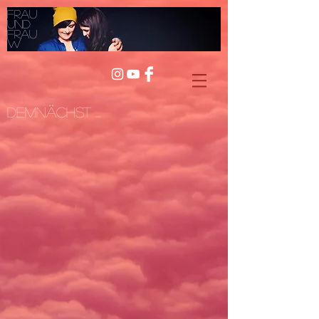
Frau
und
Frau
W
Demnächst ...