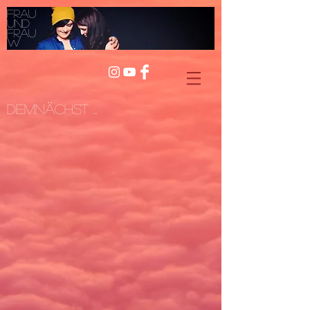
Frau
und
Frau
W
Demnächst ...