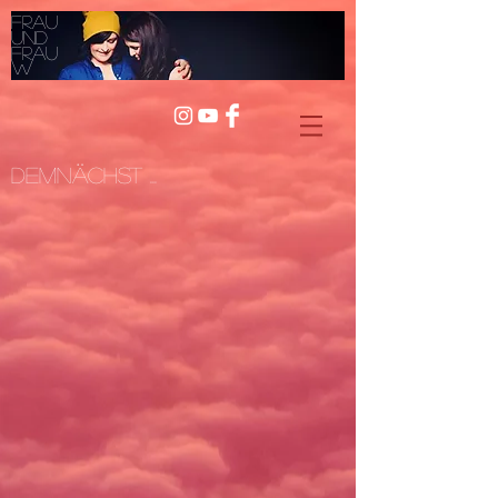
Frau
und
Frau
W
Demnächst ...