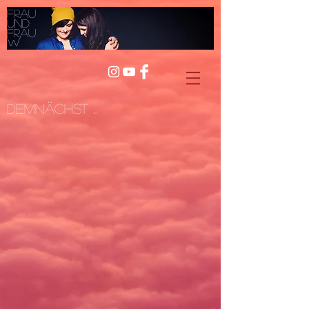
Frau
und
Frau
W
Demnächst ...