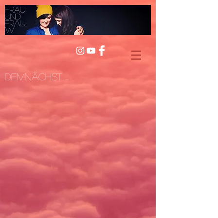
Frau
und
Frau
W
Demnächst ...