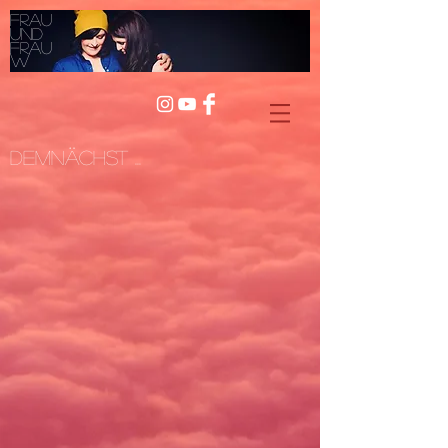
Frau
und
Frau
W
Demnächst ...