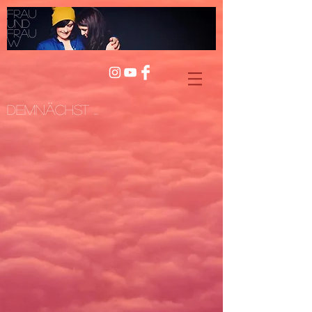
Frau
und
Frau
W
Demnächst ...