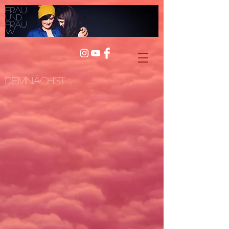
Frau
und
Frau
W
Demnächst ...